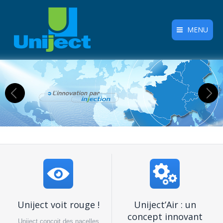
MENU
Uniject voit rouge !
Uniject’Air : un
concept innovant
Uniject conçoit des nacelles